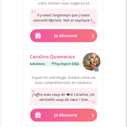
votre chemin avec sagesse et
empathie.
Il y avait longtemps que j'avais
consulté Myriam. Voit et explique la
vérité avec un langage simple mais
efficace.
Je découvre
Caroline Quemerais
ert
·
Déjà 46 000 consultations
Top Expert
·
Déjà 46 000 consultations
Expert en astrologie, éclaire votre vie
avec compréhension et solutions.
J'offre mon coup de ❤️ à Caroline, Un
véritable coup de cœur ! Une
médium bienveillante, à l'écoute,
avec des ressentis...
Je découvre