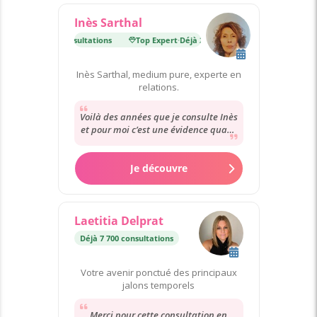
Inès Sarthal
ert
·
Déjà 25 000 consultations
Top Expert
·
Déjà 25 000 consultations
Inès Sarthal, medium pure, experte en
relations.
Voilà des années que je consulte Inès
et pour moi c’est une évidence quant
son professionnalisme , son ecoute...
Je découvre
Laetitia Delprat
Déjà 7 700 consultations
Votre avenir ponctué des principaux
jalons temporels
Merci pour cette consultation en