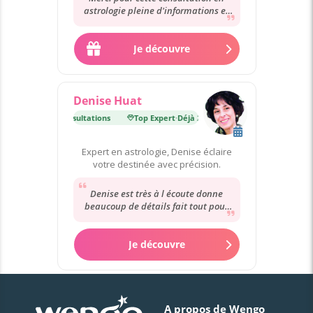
astrologie pleine d'informations et
d'indications qui m'ont aidé à
prendre le...
Je découvre
Denise Huat
ert
·
Déjà 24 000 consultations
Top Expert
·
Déjà 24 000 consultations
Expert en astrologie, Denise éclaire
votre destinée avec précision.
Denise est très à l écoute donne
beaucoup de détails fait tout pour
satisfaire la clientèle ce qu elle
annonce...
Je découvre
A propos de Wengo