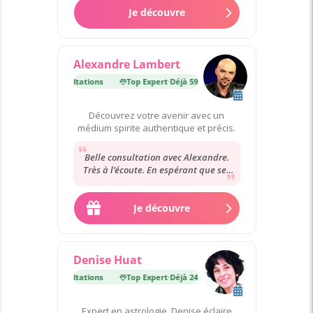
Je découvre
Alexandre Lambert
·
Déjà 59 000 consultations
Top Expert
·
Déjà 59 000 consultations
Découvrez votre avenir avec un
médium spirite authentique et précis.
Belle consultation avec Alexandre.
Très à l’écoute. En espérant que ses
prédictions se réalisent.
Je découvre
Denise Huat
·
Déjà 24 000 consultations
Top Expert
·
Déjà 24 000 consultations
Expert en astrologie, Denise éclaire