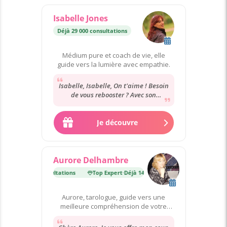
Isabelle Jones
Déjà 29 000 consultations
Médium pure et coach de vie, elle
guide vers la lumière avec empathie.
Isabelle, Isabelle, On t'aime ! Besoin
de vous rebooster ? Avec son
dynamisme et son sourire dans la
voix, elle...
Je découvre
Aurore Delhambre
Déjà 140 000 consultations
Top Expert
·
Déjà 140 000 consultations
Aurore, tarologue, guide vers une
meilleure compréhension de votre
destin.