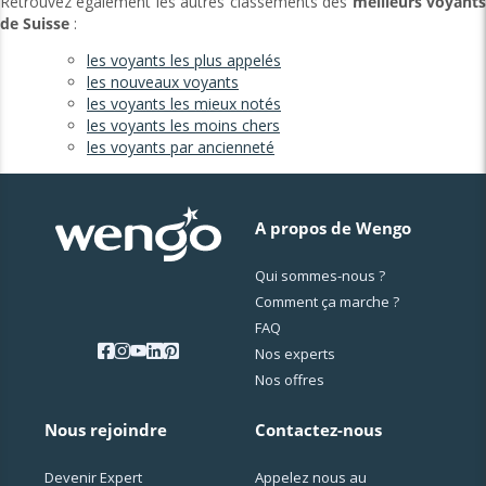
Retrouvez également les autres classements des
meilleurs voyant
de Suisse
:
les voyants les plus appelés
les nouveaux voyants
les voyants les mieux notés
les voyants les moins chers
les voyants par ancienneté
A propos de Wengo
Qui sommes-nous ?
Comment ça marche ?
FAQ
Nos experts
Nos offres
Nous rejoindre
Contactez-nous
Devenir Expert
Appelez nous au