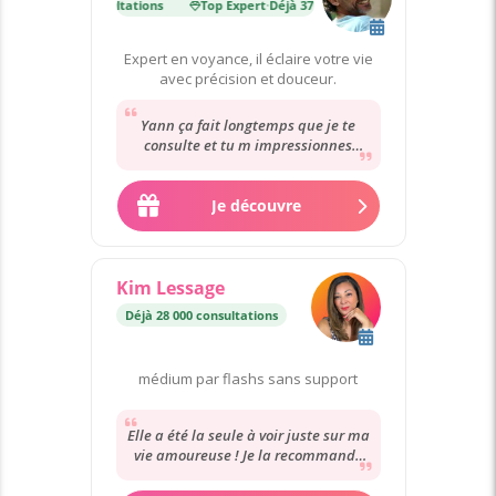
·
Déjà 37 000 consultations
Top Expert
·
Déjà 37 000 consultations
Expert en voyance, il éclaire votre vie
avec précision et douceur.
Yann ça fait longtemps que je te
consulte et tu m impressionnes
toujours autant . Avec un prénom tu
décris les...
Je découvre
Kim Lessage
Déjà 28 000 consultations
médium par flashs sans support
Elle a été la seule à voir juste sur ma
vie amoureuse ! Je la recommande
fortement ! Je consulte Kim depuis
des...