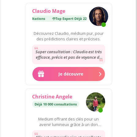
Claudio Mage
·
Déjà 22 000 consultations
Top Expert
·
Déjà 22 000 consultations
Découvrez Claudio, médium pur, pour
des prédictions claires et précises.
Super consultation : Claudio est très
efficace, précis et pas de voyance de
complaisance Mille mercis 🙏💖🙏 Je
recommande...
Je découvre
Christine Angele
Déjà 10 000 consultations
Medium offrant des clés pour un
avenir lumineux grâce à un don
héréditaire.