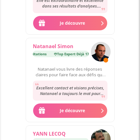
Elle est extraordinaire et excellente
dans ses résultats d’analyses.
Bienveillante et compréhensive
envers nous....
Je découvre
Natanael Simon
Déjà 175 000 consultations
Top Expert
·
Déjà 175 000 consultations
Natanael vous livre des réponses
claires pour faire face aux défis que
vous rencontrez.
Excellent contact et visions précises,
Natanael a toujours le mot pour
faire sourire et il ne fait pas dans la...
Je découvre
YANN LECOQ