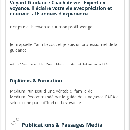
Voyant-Guidance-Coach de vie - Expert en
voyance, il éclaire votre vie avec précision et
douceur. - 16 années d'expérience
Bonjour et bienvenue sur mon profil Wengo !
Je m'appelle Yann Lecoq, et je suis un professionnel de la
guidance.
**La Voyance : Un Outil Nécessaire et Intemporel**
La voyance, depuis les premiers récits mythologiques
Diplômes & Formation
jusqu'aux visions des grands visionnaires, a toujours guidé
l'humanité. Elle est un outil essentiel pour comprendre le
Médium Pur issu d' une véritable famille de
destin et trouver un sens à l'existence.
Médium. Recommandé par le guide de la voyance CAPA et
selectionné par l'officiel de la voyance .
**Mon Parcours et Mon Expertise en Voyance**
Inspiré par des figures historiques comme Nostradamus
et Jeanne d'Arc, j'ai consacré ma vie à la voyance. Mon
Publications & Passages Media
don me permet de capter et d'interpréter les signes du