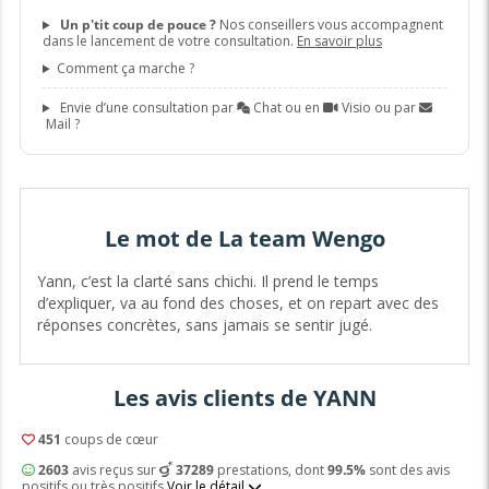
Un p'tit coup de pouce ?
Nos conseillers vous accompagnent
dans le lancement de votre consultation.
En savoir plus
Comment ça marche ?
Envie d’une consultation par
Chat ou en
Visio ou par
Mail ?
Le mot de La team Wengo
Yann, c’est la clarté sans chichi. Il prend le temps
d’expliquer, va au fond des choses, et on repart avec des
réponses concrètes, sans jamais se sentir jugé.
Les avis clients de YANN
451
coups de cœur
2603
avis reçus sur
37289
prestations, dont
99.5%
sont des avis
positifs ou très positifs
Voir le détail