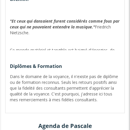
"Et ceux qui dansaient furent considérés comme fous par
ceux qui ne pouvaient entendre la musique."
Friedrich
Nietzsche.
Ce monde matériel et tangible est baigné d'énergies, de
vibrations invisibles.
L'Univers joue une musique que
peu de personnes entendent
.
Diplômes & Formation
Je fais partie de ces fous qui entendent cette musique.
Je
capte les énergies qui viennent où s'en vont.
J'utilise
Dans le domaine de la voyance, il n'existe pas de diplôme
des cartes
(le Tarot de Marseille est mon plus fidèle ami).
ou de formation reconnus. Seuls les retours positifs ainsi
J'entends les guides, j'ai des flashs symboliques.
La
que la fidelité des consultants permettent d'apprécier la
musique de l'Univers vient à moi et je m'applique à
qualité de la voyance. C'est pourquoi, j'adresse ici tous
m'ouvrir à elle depuis de longues années.
mes remerciements à mes fidèles consultants.
Je déteste les mots "voyant" ou "médium" pour moi-
même. Je me reconnais davantage dans celui
d'Eclaireuse
, à l'image de l'Hermite du Tarot de Marseille :
Agenda de Pascale
un vieil homme au manteau bleu qui à l'aide de son bâton