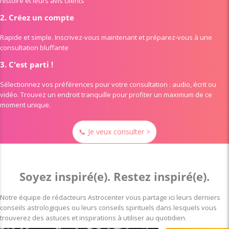
histoire et leurs avis clients
2.
Créez un compte
Rapide et simple. Inscrivez-vous maintenant et préparez-vous à une
consultation bluffante
3.
C'est parti !
Sélectionnez vos préférences pour votre consultation : audio, écrit ou
vidéo. Trouvez un endroit tranquille pour profiter un maximum de ce
moment unique.
📞 Je veux consulter >
Soyez inspiré(e). Restez inspiré(e).
Notre équipe de rédacteurs Astrocenter vous partage ici leurs derniers
conseils astrologiques ou leurs conseils spirituels dans lesquels vous
trouverez des astuces et inspirations à utiliser au quotidien.