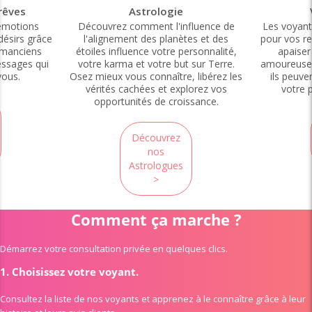
 rêves
Astrologie
 émotions
Découvrez comment l'influence de
Les voyant
désirs grâce
l'alignement des planètes et des
pour vos r
omanciens
étoiles influence votre personnalité,
apaiser
essages qui
votre karma et votre but sur Terre.
amoureuse. 
vous.
Osez mieux vous connaître, libérez les
ils peuve
vérités cachées et explorez vos
votre p
opportunités de croissance.
Découvrez
nos
Astrologues
>
Comment ça marche ?
Démarrez votre consultation privée en quelques clics.
1.
Choisissez votre voyant.
Consultez la liste de nos voyants et apprenez à le connaître grâce à leur