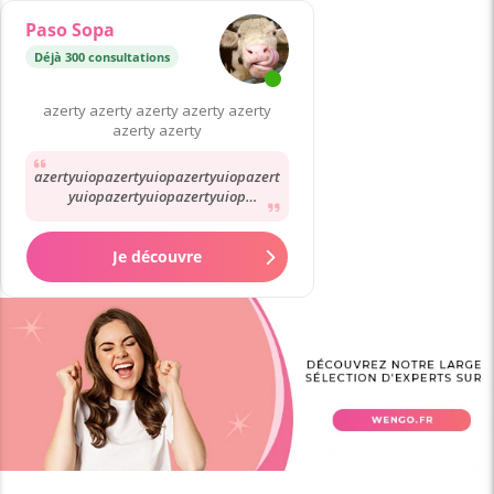
Paso Sopa
Déjà 300 consultations
azerty azerty azerty azerty azerty
azerty azerty
azertyuiopazertyuiopazertyuiopazert
yuiopazertyuiopazertyuiop
azertyuiop azertyuiop azertyuiop
azertyuiop azertyuiop...
Je découvre