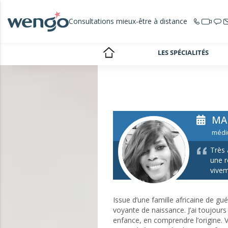
Consultations mieux-être à distance
LES SPÉCIALITÉS
MA
médi
Très 
une r
vivem
Issue d’une famille africaine de gu
voyante de naissance. J’ai toujours
enfance, en comprendre l’origine. 