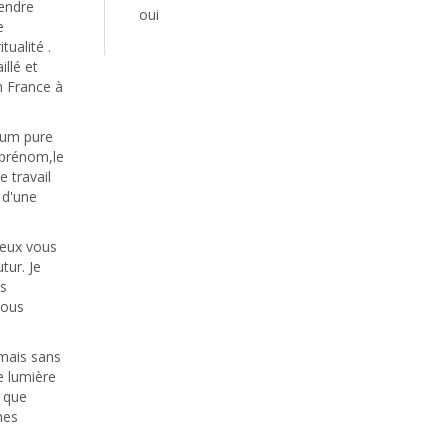
endre
oui
e
tualité .
illé et
n France à
ium pure
 prénom,le
e travail
 d'une
peux vous
tur. Je
is
vous
 mais sans
 lumière
a que
mes