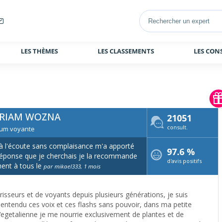
LES THÈMES
LES CLASSEMENTS
LES CON
RIAM WOZNA
21051
consult.
um voyante
à l'écoute sans complaisance m'a apporté
97.6 %
éponse que je cherchais je la recommande
d'avis positifs
ent à tous le
par mikael333, 1 mois
érisseurs et de voyants depuis plusieurs générations, je suis
 entendu ces voix et ces flashs sans pouvoir, dans ma petite
Vegetalienne je me nourrie exclusivement de plantes et de