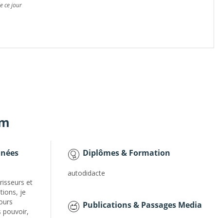
e ce jour
am
nnées
Diplômes & Formation
autodidacte
risseurs et
tions, je
jours
Publications & Passages Media
s pouvoir,