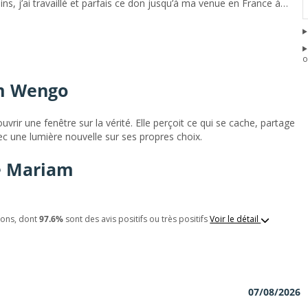
icains, j’ai travaillé et parfais ce don jusqu’à ma venue en France à
rt, je suis médium pure et travaille uniquement avec votre
ssentis. Ce travail peut également s'effectuer à partir d'une
 je peux vous parler du passé, du présent et du futur. Je suis
aucoup de messages, aussi, je vous remercie de prendre des
o
am Wengo
rir une fenêtre sur la vérité. Elle perçoit ce qui se cache, partage
ec une lumière nouvelle sur ses propres choix.
de Mariam
ions, dont
97.6%
sont des avis positifs ou très positifs
Voir le détail
07/08/2026