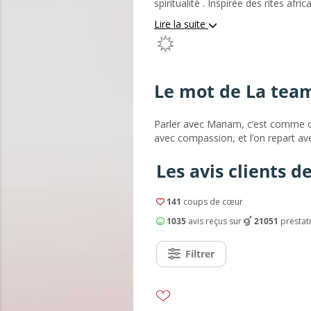
spiritualité . Inspirée des rites afr
l’âge de 20 ans.Avec ou sans suppo
Lire la suite
prénom,le son de votre voix, mes re
photo.Mes flashs vous surprendront,
médium magnétiseur . Je reçois be
notes.Je vous retranscris...
Le mot de La te
Parler avec Mariam, c’est comme ouv
avec compassion, et l’on repart av
Les avis clients 
141
coups de cœur
1035
avis reçus sur
21051
prestat
Filtrer