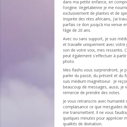
dans ma petite enfance, en compr
l’origine. Vegetalienne je me nourri
exclusivement de plantes et de spiri
Inspirée des rites africains, j’ai trava
parfais ce don jusqu’à ma venue e
l’âge de 20 ans.
Avec ou sans support, je suis méd
et travaille uniquement avec votre
son de votre voix, mes ressentis. C
peut également s'effectuer à partir
photo.
Mes flashs vous surprendront, je 
parler du passé, du présent et du fu
suis médium magnétiseur . Je reço
beaucoup de messages, aussi, je 
remercie de prendre des notes.
Je vous retranscris avec humanité
complaisance ce que mesguides de
me transmettent. Il ne vous faudr
quelques minutes pour apprécier 
qualités de divination.