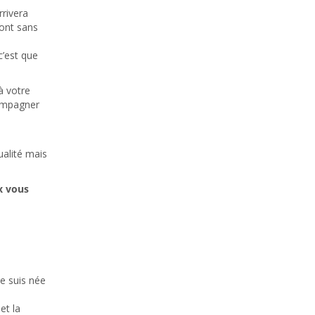
rrivera
ront sans
c’est que
à votre
compagner
e
ualité mais
x vous
je suis née
et la