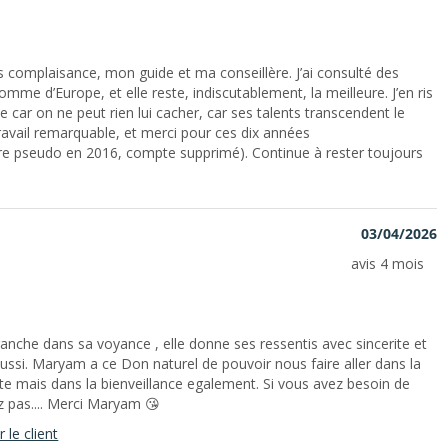
complaisance, mon guide et ma conseillère. J’ai consulté des
mme d’Europe, et elle reste, indiscutablement, la meilleure. J’en ris
le car on ne peut rien lui cacher, car ses talents transcendent le
avail remarquable, et merci pour ces dix années
re pseudo en 2016, compte supprimé). Continue à rester toujours
03/04/2026
avis 4 mois
che dans sa voyance , elle donne ses ressentis avec sincerite et
aussi. Maryam a ce Don naturel de pouvoir nous faire aller dans la
rte mais dans la bienveillance egalement. Si vous avez besoin de
ez pas.... Merci Maryam 😘
 le client