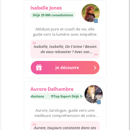
Isabelle Jones
Déjà 29 000 consultations
Médium pure et coach de vie, elle
guide vers la lumière avec empathie.
Isabelle, Isabelle, On t'aime ! Besoin
de vous rebooster ? Avec son
dynamisme et son sourire dans la
voix, elle...
Je découvre
Aurore Delhambre
Déjà 140 000 consultations
Top Expert
·
Déjà 140 000 consultations
Aurore, tarologue, guide vers une
meilleure compréhension de votre
destin.
Aurore, toujours constante dans ses