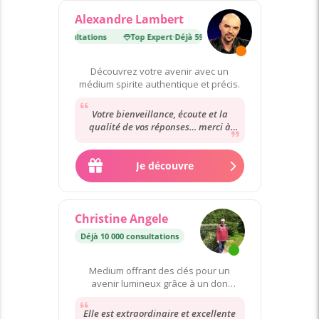
Alexandre Lambert
t
·
Déjà 59 000 consultations
Top Expert
·
Déjà 59 000 consultations
Découvrez votre avenir avec un
médium spirite authentique et précis.
Votre bienveillance, écoute et la
qualité de vos réponses… merci à
vous Alexandre pour la clarté de vos
réponses,
Je découvre
Christine Angele
Déjà 10 000 consultations
Medium offrant des clés pour un
avenir lumineux grâce à un don
héréditaire.
Elle est extraordinaire et excellente