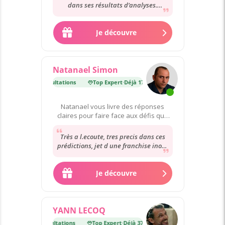
dans ses résultats d’analyses.
Bienveillante et compréhensive
envers nous....
Je découvre
Natanael Simon
Déjà 175 000 consultations
Top Expert
·
Déjà 175 000 consultations
Natanael vous livre des réponses
claires pour faire face aux défis que
vous rencontrez.
Très a l.ecoute, tres precis dans ces
prédictions, jet d une franchise inouï
e recommande a 100%.
Je découvre
YANN LECOQ
t
·
Déjà 37 000 consultations
Top Expert
·
Déjà 37 000 consultations