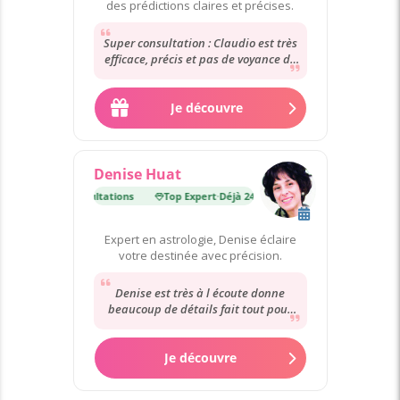
des prédictions claires et précises.
Super consultation : Claudio est très
efficace, précis et pas de voyance de
complaisance Mille mercis 🙏💖🙏 Je
recommande...
Je découvre
Denise Huat
t
·
Déjà 24 000 consultations
Top Expert
·
Déjà 24 000 consultations
Expert en astrologie, Denise éclaire
votre destinée avec précision.
Denise est très à l écoute donne
beaucoup de détails fait tout pour
satisfaire la clientèle ce qu elle
annonce...
Je découvre