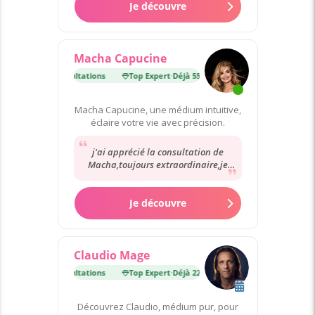
Je découvre
Macha Capucine
t
·
Déjà 55 000 consultations
Top Expert
·
Déjà 55 000 consultations
Macha Capucine, une médium intuitive,
éclaire votre vie avec précision.
j'ai apprécié la consultation de
Macha,toujours extraordinaire,je
ferai encore appelle à voud car en ce
moment...
Je découvre
Claudio Mage
t
·
Déjà 22 000 consultations
Top Expert
·
Déjà 22 000 consultations
Découvrez Claudio, médium pur, pour