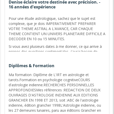
Denise éclaire votre destinée avec précision. -
16 années d'expérience
Pour une étude astrologique, sachez que le sujet est
complexe, que je dois IMPERATIVEMENT PREPARER
VOTRE THEME ASTRAL A L'AVANCE, CAR CHAQUE
THEME CONTIENT UN UNIVERS PLANETAIRE DIFFICILE A
DECODER EN 10 ou 15 MINUTES.
Si vous avez plusieurs dates à me donner, ce qui arrive à
propos des questions sentimentales, j'aurai besoin de
toutes les informations, soit :
"LES DATES, HEURES ET LIEUX DE NAISSANCES", QUI
Diplômes & Formation
SONT INDISPENSABLES POUR TOUTE PREVISION, sans
cela, je ne peux faire une comparaison de thème fiable. Si
Ma formation :Diplôme de L'IRT en astrologie et
vous ne les avez pas, la comparaison sera tronquée, et les
tarots.Formation en psychologie cognitiveCOURS
prévisions risquent d'être faussées. Je vous demande d'en
d'astrologie indienne.RECHERCHES PERSONNELLES
tenir compte avant de ma consulter !
APPROFONDIESMes références :REDACTION DE DEUX
OUVRAGES D'ASTROLOGIE INDIENNE AUX EDITIONS
L'adage veut que les ASTRES INCLINENT MAIS NE
GRANCHER EN 1998 ET 2013, soit :ABC de l'astrologie
DETERMINENT PAS VOTRE DESTINEE. LES PLANETES
indienne, édition grancher 1998L'Astrologie indienne, ou
INDIQUENT DES TENDANCES, ELLES SONT PORTEUSES
les 27 demeures lunaires, paru aux éditions Grancher en
DE PROBABILITES.