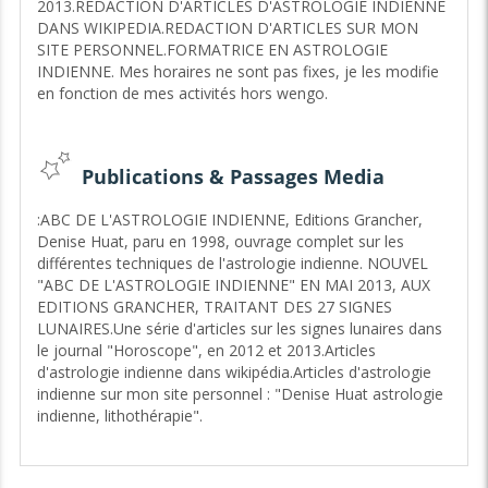
2013.REDACTION D'ARTICLES D'ASTROLOGIE INDIENNE
L'astrologie permet souvent de cerner avec précision les
DANS WIKIPEDIA.REDACTION D'ARTICLES SUR MON
évènements et de les dater. Ceci n'est pas systématique,
SITE PERSONNEL.FORMATRICE EN ASTROLOGIE
car en raison de la rétrogradation des planètes lentes, les
INDIENNE. Mes horaires ne sont pas fixes, je les modifie
périodes de datation sont parfois beaucoup plus "larges".
en fonction de mes activités hors wengo.
L'astrologie est un OUTIL DE PREDICTION, plus ou moins
précis selon les périodes de votre vie, mais beaucoup plus
fiable que la voyance pure en ce qui concerne la captation
Publications & Passages Media
du "temps".
Lorsqu'un thème astral ne me "parle" pas, je ne peux vous
:ABC DE L'ASTROLOGIE INDIENNE, Editions Grancher,
répondre.
Denise Huat, paru en 1998, ouvrage complet sur les
différentes techniques de l'astrologie indienne. NOUVEL
JE NE CONSULTE PAS PAR Chat, car le contact humain au
"ABC DE L'ASTROLOGIE INDIENNE" EN MAI 2013, AUX
travers de la voix est UN OUTIL INDISPENSABLE, et je
EDITIONS GRANCHER, TRAITANT DES 27 SIGNES
considère que le Chat reste très peu ADAPTE aux
LUNAIRES.Une série d'articles sur les signes lunaires dans
consultations d'astrologie, de voyance ou de tarologie.
le journal "Horoscope", en 2012 et 2013.Articles
D'ailleurs, savez vous qui est derrière un Chat ?????
d'astrologie indienne dans wikipédia.Articles d'astrologie
Qui
suis-je ?
indienne sur mon site personnel : "Denise Huat astrologie
indienne, lithothérapie".
Née dans une famille d'astrologues,je me suis passionnée
très tôt pour les arts divinatoires. Je pratiquel'astrologie et
les tarots depuis plus de 25 ans.