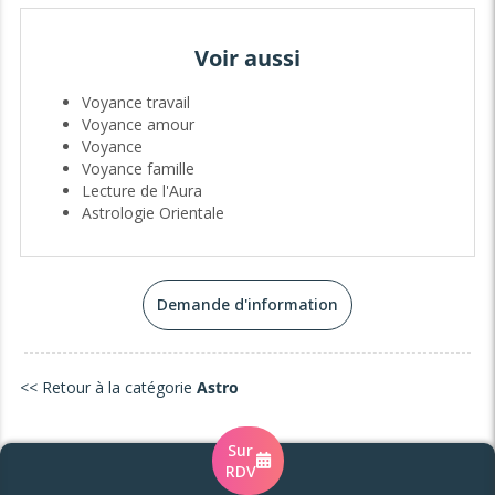
En Inde,
l'astrologie se nomme "Jyotish", la lumière ou
la flamme qui illumine les ténèbres...
Voir aussi
Bonne consultation...
Voyance travail
Voyance amour
Voyance
Voyance famille
Lecture de l'Aura
Astrologie Orientale
Demande d'information
<< Retour à la catégorie
Astro
Sur
RDV