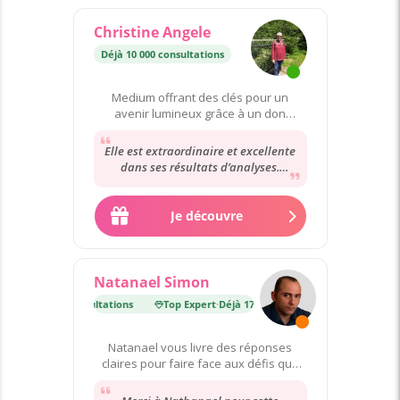
Christine Angele
Déjà 10 000 consultations
Medium offrant des clés pour un
avenir lumineux grâce à un don
héréditaire.
Elle est extraordinaire et excellente
dans ses résultats d’analyses.
Bienveillante et compréhensive
envers nous....
Je découvre
Natanael Simon
Déjà 175 000 consultations
Top Expert
·
Déjà 175 000 consultations
Natanael vous livre des réponses
claires pour faire face aux défis que
vous rencontrez.