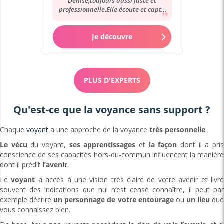
Denise,toujours aussi juste et
professionnelle.Elle écoute et capte
avec justesse la situation. J'ai
confiance...
Je découvre
PLUS D'EXPERTS
Qu'est-ce que la voyance sans support ?
Chaque
voyant
a une approche de la voyance
très
personnelle
.
Le vécu
du voyant,
ses apprentissages
et
la façon
dont il a pri
conscience de ses capacités hors-du-commun influencent la manière
dont il prédit
l’avenir
.
Le
voyant
a accès à une vision très claire de votre avenir et livr
souvent des indications que nul n’est censé connaître, il peut par
exemple décrire
un personnage de votre entourage
ou
un lieu
qu
vous connaissez bien.