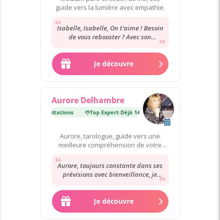
guide vers la lumière avec empathie.
Isabelle, Isabelle, On t'aime ! Besoin
de vous rebooster ? Avec son
dynamisme et son sourire dans la
voix, elle...
Je découvre
Aurore Delhambre
Déjà 140 000 consultations
Top Expert
·
Déjà 140 000 consultations
Aurore, tarologue, guide vers une
meilleure compréhension de votre
destin.
Aurore, toujours constante dans ses
prévisions avec bienveillance, je
souhaite à chacun de trouver une
"Aurore"...
Je découvre