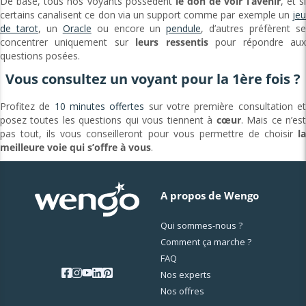
De base, tous nos voyants possèdent
le don de voir l’avenir
, et s
certains canalisent ce don via un support comme par exemple un
jeu
de tarot
, un
Oracle
ou encore un
pendule
, d’autres préfèrent s
concentrer uniquement sur
leurs ressentis
pour répondre au
questions posées.
Vous consultez un voyant pour la 1ère fois ?
Profitez de
10 minutes offertes
sur votre première consultation e
posez toutes les questions qui vous tiennent à
cœur
. Mais ce n’es
pas tout, ils vous conseilleront pour vous permettre de choisir
la
meilleure voie qui s’offre à vous
.
A propos de Wengo
Qui sommes-nous ?
Comment ça marche ?
FAQ
Nos experts
Nos offres