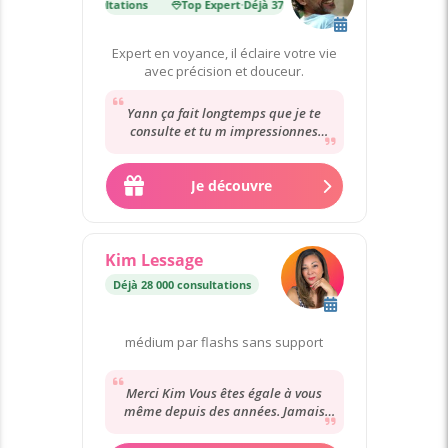
·
Déjà 37 000 consultations
Top Expert
·
Déjà 37 000 consultations
Expert en voyance, il éclaire votre vie
avec précision et douceur.
Yann ça fait longtemps que je te
consulte et tu m impressionnes
toujours autant . Avec un prénom tu
décris les...
Je découvre
Kim Lessage
Déjà 28 000 consultations
médium par flashs sans support
Merci Kim Vous êtes égale à vous
même depuis des années. Jamais
déçue même quand elle n’abonde
pas dans mon sens....