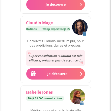
Je découvre
Claudio Mage
·
Déjà 22 000 consultations
Top Expert
·
Déjà 22 000 consultations
Découvrez Claudio, médium pur, pour
des prédictions claires et précises.
Super consultation : Claudio est très
efficace, précis et pas de voyance de
complaisance Mille mercis 🙏💖🙏 Je
recommande...
Je découvre
Isabelle Jones
Déjà 29 000 consultations
Médium pure et coach de vie, elle