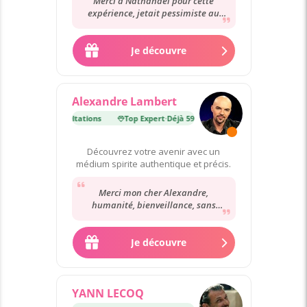
Merci à Nathanael pour cette
expérience, jetait pessimiste au
début. Merci pour ce que vous
m’aviez dit, vous...
Je découvre
Alexandre Lambert
·
Déjà 59 000 consultations
Top Expert
·
Déjà 59 000 consultations
Découvrez votre avenir avec un
médium spirite authentique et précis.
Merci mon cher Alexandre,
humanité, bienveillance, sans
complaisance. À tous , je vous
conseille de consulter...
Je découvre
YANN LECOQ