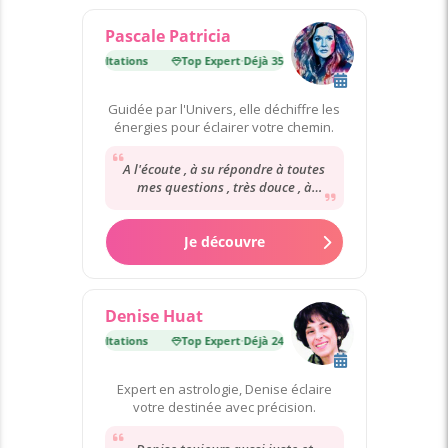
Pascale Patricia
·
Déjà 35 000 consultations
Top Expert
·
Déjà 35 000 consultations
Guidée par l'Univers, elle déchiffre les
énergies pour éclairer votre chemin.
A l'écoute , à su répondre à toutes
mes questions , très douce , à
consulter les yeux fermés
Je découvre
Denise Huat
·
Déjà 24 000 consultations
Top Expert
·
Déjà 24 000 consultations
Expert en astrologie, Denise éclaire
votre destinée avec précision.